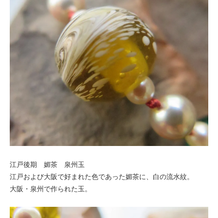
江戸後期 媚茶 泉州玉
江戸および大阪で好まれた色であった媚茶に、白の流水紋。
大阪・泉州で作られた玉。