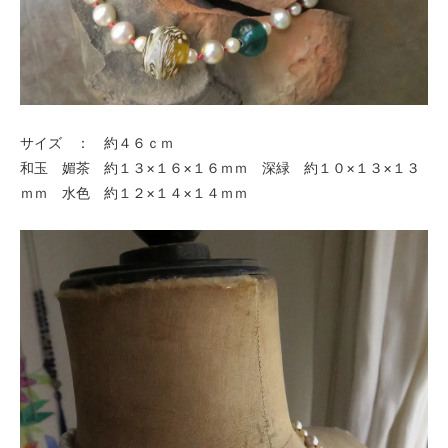
サイズ ： 約４６ｃｍ
和玉 媚茶 約１３×１６×１６ｍｍ 深緑 約１０×１３×１３
ｍｍ 水色 約１２×１４×１４ｍｍ