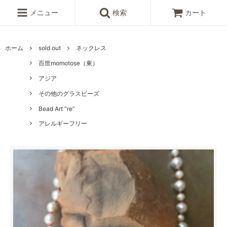
メニュー
検索
カート
ホーム
sold out
ネックレス
百世momotose（東）
アジア
その他のグラスビーズ
Bead Art “re”
アレルギーフリー