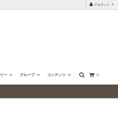
アカウント
ゴリー
グループ
コンテンツ
0
ピアス＆イヤリング
ヴェネチアン
アンティークビーズの魅力 技
古の宝石
オーダー及びご予算について
～２０
メンズアクセサリー
雑誌掲載 Bead Art vol.２１～３０