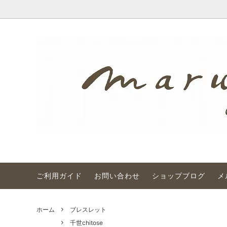
ご利用ガイド
お問い合わせ
ショップブログ
メ
ネックレス
百世momotose（東）
ごあいさつ
ブレス
百世mo
アンテ
etc
ボヘミアン
アンティークビーズの魅力 色
現代
アジア
工房シ
ホーム
ブレスレット
ウランガラス
お直し（修理）について
from
雑誌掲載 
千世chitose