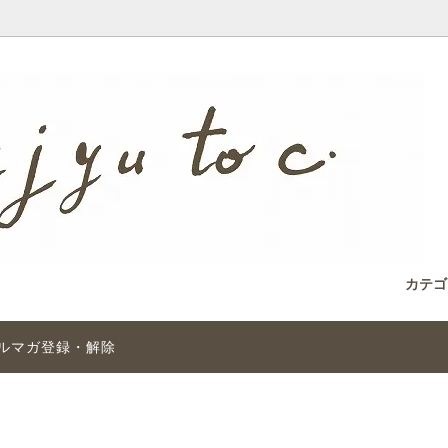
カテ
ルマガ登録・解除
レット
motose（西）
ィークビーズとは
リング
千世chitose
アンティークビーズの魅力 艶
ョップ
sold out
その他のグラスビーズ
サイズ・身に着け方について
 チベット
Bead Art vol.１～１０
Bead Art “re”
雑誌掲載 Bead Art vol.１１