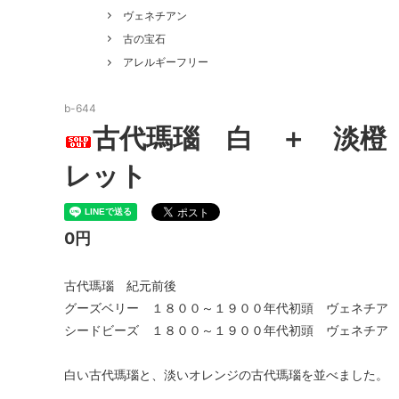
ヴェネチアン
アレルギーフリー
雑誌掲載 Bead Art vol.３１～
sale
ウラン
古の宝石
アレルギーフリー
b-644
古代瑪瑙 白 ＋ 淡橙
レット
0円
古代瑪瑙 紀元前後
グーズベリー １８００～１９００年代初頭 ヴェネチア
シードビーズ １８００～１９００年代初頭 ヴェネチア
白い古代瑪瑙と、淡いオレンジの古代瑪瑙を並べました。