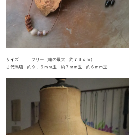
サイズ ： フリー（輪の最大 約７３ｃｍ）
古代瑪瑙 約９．５ｍｍ玉 約７ｍｍ玉 約６ｍｍ玉