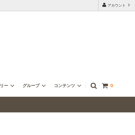
アカウント
ゴリー
グループ
コンテンツ
0
ピアス＆イヤリング
ヴェネチアン
アンティークビーズの魅力 技
古の宝石
オーダー及びご予算について
～２０
メンズアクセサリー
雑誌掲載 Bead Art vol.２１～３０