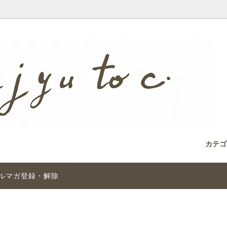
カテ
ルマガ登録・解除
レット
motose（西）
ィークビーズとは
リング
千世chitose
アンティークビーズの魅力 艶
ョップ
sold out
その他のグラスビーズ
サイズ・身に着け方について
 チベット
Bead Art vol.１～１０
Bead Art “re”
雑誌掲載 Bead Art vol.１１