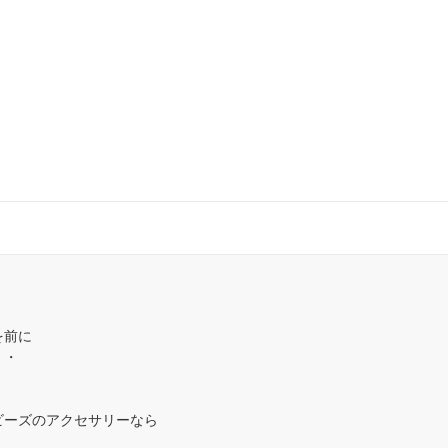
を前に
・・
！
ビーズのアクセサリーなら