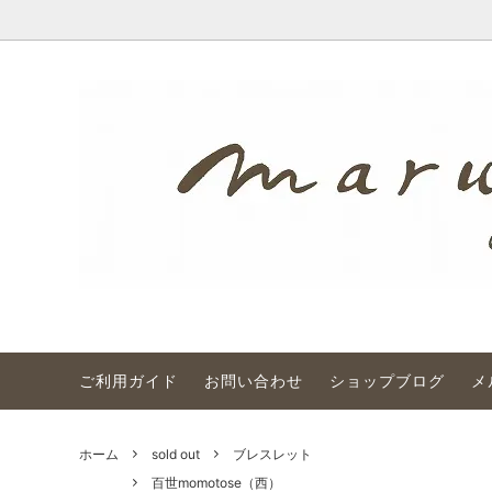
ご利用ガイド
お問い合わせ
ショップブログ
メ
ネックレス
百世momotose（東）
ごあいさつ
ブレス
百世mo
アンテ
etc
ボヘミアン
アンティークビーズの魅力 色
現代
アジア
工房シ
ホーム
sold out
ブレスレット
ウランガラス
お直し（修理）について
from
雑誌掲載 
百世momotose（西）