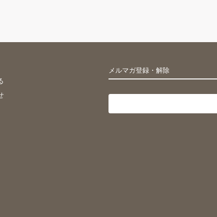
。
メルマガ登録・解除
る
せ