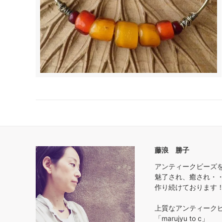
藤浪 勝子
アンティークビーズ
魅了され、癒され・
作り続けております
上質なアンティーク
「marujyu to c」