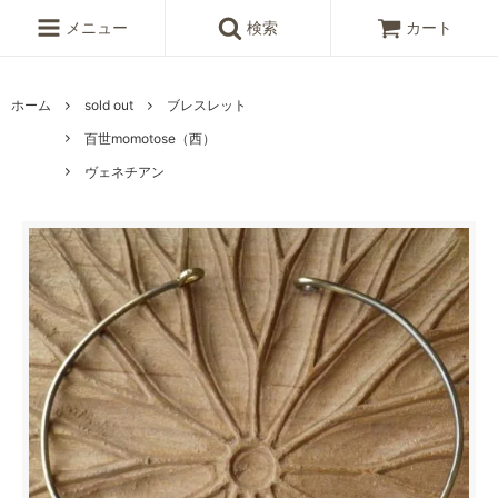
メニュー
検索
カート
ホーム
sold out
ブレスレット
百世momotose（西）
ヴェネチアン