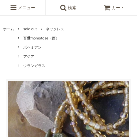
メニュー
検索
カート
ホーム
sold out
ネックレス
百世momotose（西）
ボヘミアン
アジア
ウランガラス