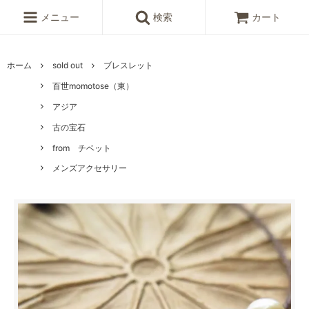
メニュー
検索
カート
ホーム
sold out
ブレスレット
百世momotose（東）
アジア
古の宝石
from チベット
メンズアクセサリー