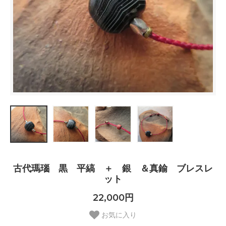
古代瑪瑙 黒 平縞 ＋ 銀 ＆真鍮 ブレスレ
ット
22,000円
お気に入り