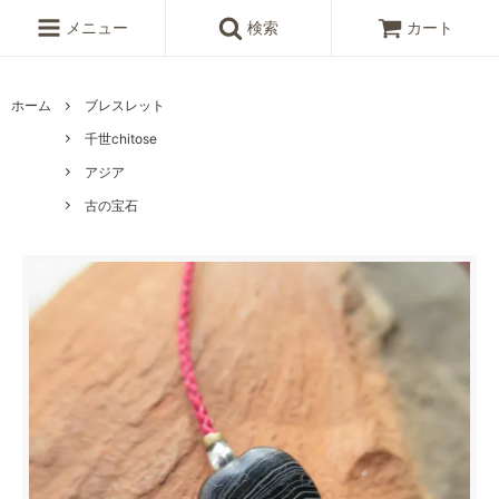
メニュー
検索
カート
ホーム
ブレスレット
千世chitose
アジア
古の宝石