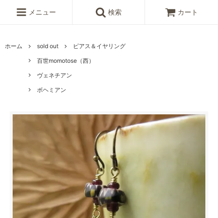
メニュー
検索
カート
ホーム
sold out
ピアス＆イヤリング
百世momotose（西）
ヴェネチアン
ボヘミアン